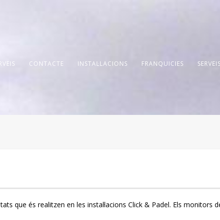
RVEIS
CONTACTE
INSTAL·LACIONS
FRANQUICIES
SERVEI
itats que és realitzen en les instal·lacions Click & Padel. Els monitor