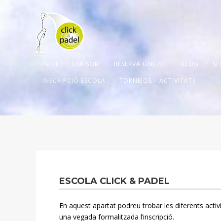
INICI
QUI SOM
RESERVA ONLINE
BLOG
SE
INSCRIPCIÓ ESCOLA
TORNEJOS – ACTIVITATS
ESCOLA CLICK & PADEL
En aquest apartat podreu trobar les diferents activ
una vegada formalitzada l’inscripció.