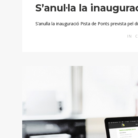
S’anul·la la inaugur
S’anul·la la inauguració Pista de Ponts prevista pel
IN
C