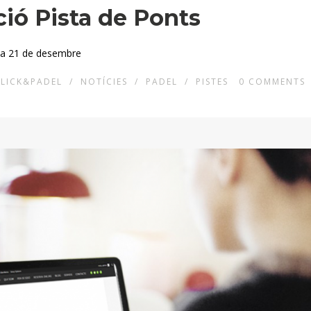
ació Pista de Ponts
 dia 21 de desembre
LICK&PADEL
/
NOTÍCIES
/
PADEL
/
PISTES
0
COMMENTS