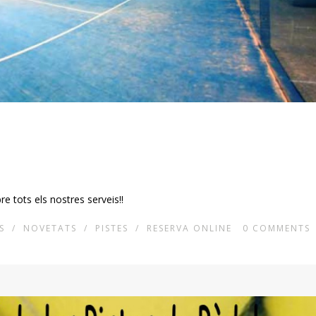
 tots els nostres serveis!!
S
/
NOVETATS
/
PISTES
/
RESERVA ONLINE
0
COMMENTS