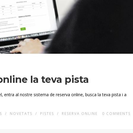
nline la teva pista
el, entra al nostre sistema de reserva online, busca la teva pista i a
S
/
NOVETATS
/
PISTES
/
RESERVA ONLINE
0
COMMENTS