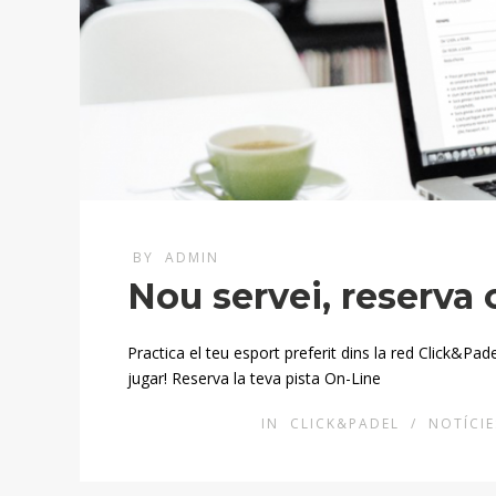
BY
ADMIN
Nou servei, reserva o
Practica el teu esport preferit dins la red Click&Pad
jugar! Reserva la teva pista On-Line
IN
CLICK&PADEL
/
NOTÍCIE