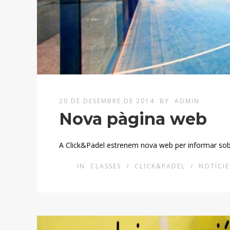
20 DE DESEMBRE DE 2014
BY
ADMIN
Nova pàgina web
A Click&Padel estrenem nova web per informar sobre
IN
CLASSES
/
CLICK&PADEL
/
NOTÍCIE